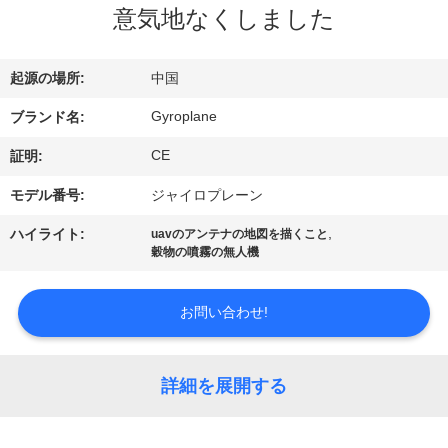
達
意気地なくしました
に
つ
起源の場所:
中国
い
Gyroplane
ブランド名:
て
CE
証明:
モデル番号:
ジャイロプレーン
工
,
ハイライト:
uavのアンテナの地図を描くこと
穀物の噴霧の無人機
場
旅
お問い合わせ!
行
詳細を展開する
品