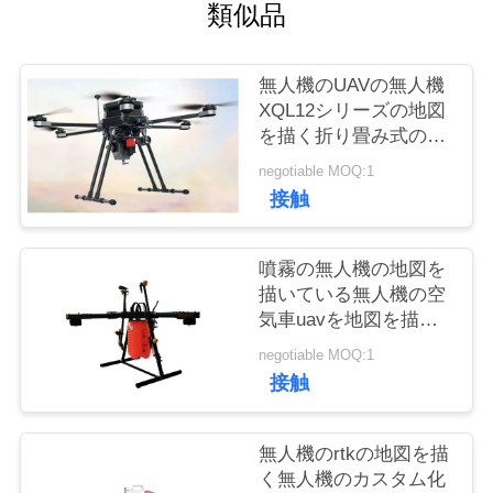
質
類似品
管
無人機のUAVの無人機
理
XQL12シリーズの地図
を描く折り畳み式の6
つの回転子オイルの電
私
negotiable MOQ:1
気の雑種の地図を描く
接触
UAV
達
に
噴霧の無人機の地図を
描いている無人機の空
連
気車uavを地図を描く
UAVは意気地なくしま
絡
negotiable MOQ:1
した
接触
し
な
無人機のrtkの地図を描
く無人機のカスタム化
さ