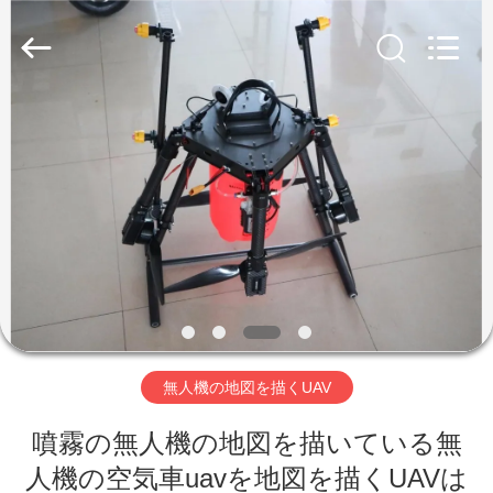
2026
Shanghai
Hengyide
Electronic
Technology
Co.,Ltd
Ltd..
All
Rights
家
Reserved.
プ
ロ
ダ
ク
ト
無人機の地図を描くUAV
噴霧の無人機の地図を描いている無
私
人機の空気車uavを地図を描くUAVは