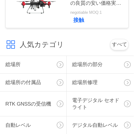
の良質の安い価格実用
い
的なuavの地図を描く
negotiable MOQ:1
UAV
接触
引
用
人気カテゴリ
すべて
を
総場所
総場所の部分
要
求
総場所の付属品
総場所修理
し
電子デジタル セオド
な
RTK GNSSの受信機
ライト
さ
い
自動レベル
デジタル自動レベル