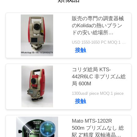
質
管
販売の専門の調査器械
のKolidaの熱いブラン
理
ドの安い総場所
KTS442R10
USD 1550-1650 PC MOQ:1 pc
Reflectorless 1000m
私
接触
達
コリダ総局 KTS-
に
442R6LC 非プリズム総
局 600M
連
1300usd/ piece MOQ:1 piece
絡
接触
し
Mato MTS-1202R
な
500m プリズムなし 総
さ
駅 2''精度 双軸液晶測