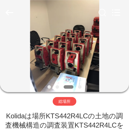
2026
Shanghai
Hengyide
Electronic
Technology
Co.,Ltd
Ltd..
All
Rights
家
Reserved.
プ
ロ
ダ
ク
ト
総場所
Kolidaは場所KTS442R4LCの土地の調
私
査機械構造の調査装置KTS442R4LCを