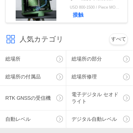
量器
い
USD 800-1500 / Piece MOQ:1個
接触
引
人気カテゴリ
すべて
用
を
総場所
総場所の部分
要
求
総場所の付属品
総場所修理
し
電子デジタル セオド
RTK GNSSの受信機
な
ライト
さ
自動レベル
デジタル自動レベル
い