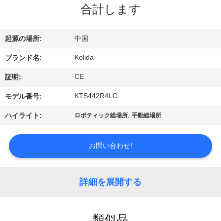
達
合計します
に
つ
起源の場所:
中国
い
Kolida
ブランド名:
て
CE
証明:
KTS442R4LC
モデル番号:
工
,
ハイライト:
ロボティック総場所
手動総場所
場
お問い合わせ!
旅
行
詳細を展開する
品
類似品