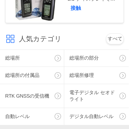
外を体験する軽量で耐
い
接触
久性
引
人気カテゴリ
すべて
用
を
総場所
総場所の部分
要
求
総場所の付属品
総場所修理
し
電子デジタル セオド
RTK GNSSの受信機
な
ライト
さ
自動レベル
デジタル自動レベル
い