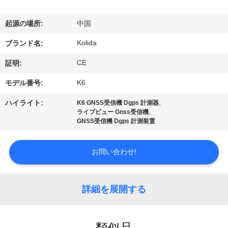
達
に
起源の場所:
中国
つ
Kolida
ブランド名:
い
CE
証明:
て
K6
モデル番号:
,
ハイライト:
K6 GNSS受信機 Dgps 計測器
,
ライブビュー Gnss受信機
工
GNSS受信機 Dgps 計測装置
場
お問い合わせ!
旅
行
詳細を展開する
品
類似品