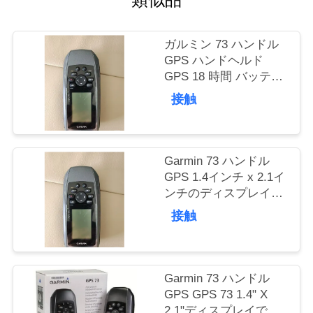
質
管
ガルミン 73 ハンドル
理
GPS ハンドヘルド
GPS 18 時間 バッテリ
ー 2 AA バッテリー 含
接触
私
まれていません
達
Garmin 73 ハンドル
に
GPS 1.4インチ x 2.1イ
連
ンチのディスプレイサ
イズで楽々ナビゲーシ
接触
絡
ョン。衛星を素早く捕
捉。ハンドルGPSと
し
1000ポイントのトラッ
クログ。
な
Garmin 73 ハンドル
GPS GPS 73 1.4" X
さ
2.1"ディスプレイで屋